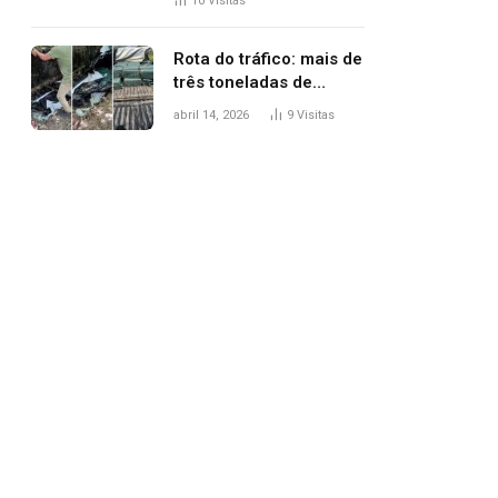
10
Visitas
agredi-lo
Rota do tráfico: mais de
três toneladas de
drogas são
abril 14, 2026
9
Visitas
apreendidas no TO em
três meses