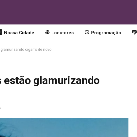
Nossa Cidade
Locutores
Programação
 glamurizando cigarro de novo
s estão glamurizando
s