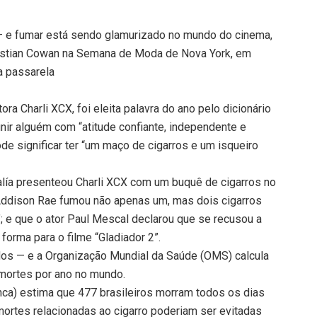
 — e fumar está sendo glamurizado no mundo do cinema,
hristian Cowan na Semana de Moda de Nova York, em
a passarela
ra Charli XCX, foi eleita palavra do ano pelo dicionário
finir alguém com “atitude confiante, independente e
pode significar ter “um maço de cigarros e um isqueiro
alía presenteou Charli XCX com um buquê de cigarros no
 Addison Rae fumou não apenas um, mas dois cigarros
 e que o ator Paul Mescal declarou que se recusou a
orma para o filme “Gladiador 2”.
os — e a Organização Mundial da Saúde (OMS) calcula
 mortes por ano no mundo.
(Inca) estima que 477 brasileiros morram todos os dias
mortes relacionadas ao cigarro poderiam ser evitadas