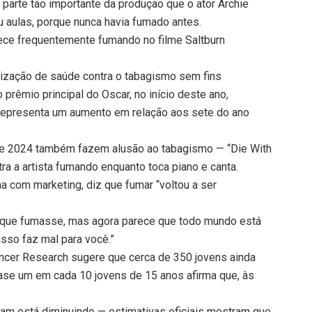
arte tão importante da produção que o ator Archie
u aulas, porque nunca havia fumado antes.
rece frequentemente fumando no filme Saltburn
anização de saúde contra o tabagismo sem fins
 prêmio principal do Oscar, no início deste ano,
representa um aumento em relação aos sete do ano
e 2024 também fazem alusão ao tabagismo — “Die With
ra a artista fumando enquanto toca piano e canta.
a com marketing, diz que fumar “voltou a ser
m que fumasse, mas agora parece que todo mundo está
sso faz mal para você.”
ncer Research sugere que cerca de 350 jovens ainda
ase um em cada 10 jovens de 15 anos afirma que, às
mam está diminuindo — estimativas oficiais mostram que