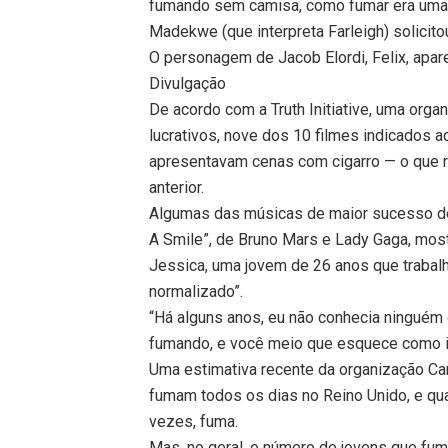
fumando sem camisa, como fumar era uma p
Madekwe (que interpreta Farleigh) solicito
O personagem de Jacob Elordi, Felix, apa
Divulgação
De acordo com a Truth Initiative, uma org
lucrativos, nove dos 10 filmes indicados ao
apresentavam cenas com cigarro — o que 
anterior.
Algumas das músicas de maior sucesso d
A Smile”, de Bruno Mars e Lady Gaga, most
Jessica, uma jovem de 26 anos que trabalh
normalizado”.
“Há alguns anos, eu não conhecia ningué
fumando, e você meio que esquece como i
Uma estimativa recente da organização Ca
fumam todos os dias no Reino Unido, e qu
vezes, fuma.
Mas, no geral, o número de jovens que fu