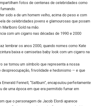
ompartilham fotos de centenas de celebridades como
y fumando.
ter sido a de um homem velho, acima do peso e com
 pela de celebridades jovens e glamourosas que posam
m Marlboro Gold na mão.
ncia com um cigarro nas décadas de 1990 e 2000
 faz lembrar os anos 2000, quando nomes como Kate
cintura baixa e camisetas baby look com um cigarro na
garro se tornou um símbolo que representa a nossa
e despreocupação, frivolidade e hedonismo — e que
ra Emerald Fennell, “Saltburn”, encapsulou perfeitamente
u de uma época em que era permitido fumar em
 em que o personagem de Jacob Elordi aparece