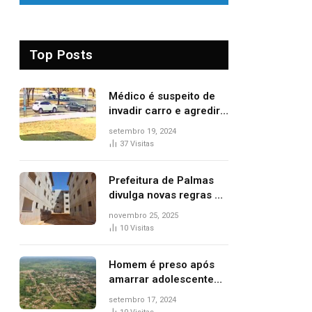
Top Posts
Médico é suspeito de
invadir carro e agredir
delegado aposentado
setembro 19, 2024
durante confusão no
37
Visitas
trânsito
Prefeitura de Palmas
divulga novas regras e
critérios de desempate
novembro 25, 2025
para seleção de
10
Visitas
famílias no Minha Casa,
Minha Vida
Homem é preso após
amarrar adolescente
suspeito de furto em
setembro 17, 2024
estaca de cerca e