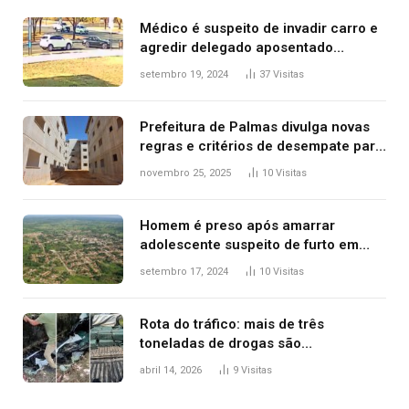
Médico é suspeito de invadir carro e
agredir delegado aposentado
durante confusão no trânsito
setembro 19, 2024
37
Visitas
Prefeitura de Palmas divulga novas
regras e critérios de desempate para
seleção de famílias no Minha Casa,
novembro 25, 2025
10
Visitas
Minha Vida
Homem é preso após amarrar
adolescente suspeito de furto em
estaca de cerca e agredi-lo
setembro 17, 2024
10
Visitas
Rota do tráfico: mais de três
toneladas de drogas são
apreendidas no TO em três meses
abril 14, 2026
9
Visitas