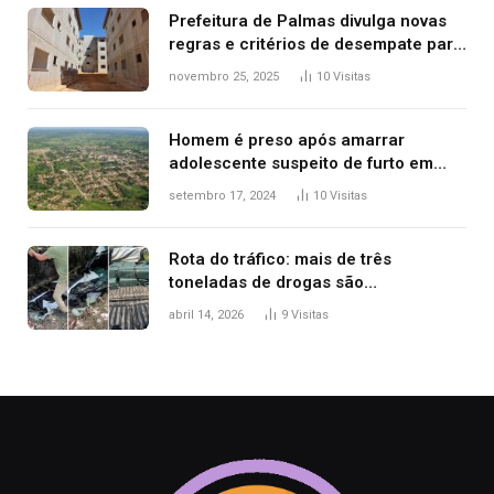
Prefeitura de Palmas divulga novas
regras e critérios de desempate para
seleção de famílias no Minha Casa,
novembro 25, 2025
10
Visitas
Minha Vida
Homem é preso após amarrar
adolescente suspeito de furto em
estaca de cerca e agredi-lo
setembro 17, 2024
10
Visitas
Rota do tráfico: mais de três
toneladas de drogas são
apreendidas no TO em três meses
abril 14, 2026
9
Visitas