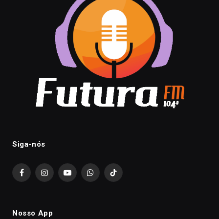
Siga-nós
Facebook
Instagram
YouTube
WhatsApp
TikTok
Nosso App