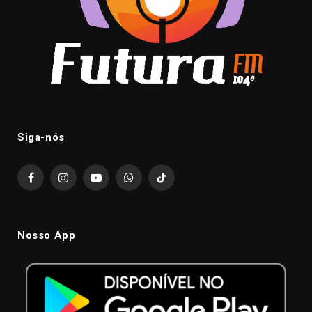
Siga-nós
Facebook
Instagram
YouTube
WhatsApp
TikTok
Nosso App