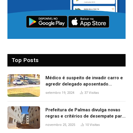
Top Posts
Médico é suspeito de invadir carro e
agredir delegado aposentado
durante confusão no trânsito
setembro 19, 2024
37
Visitas
Prefeitura de Palmas divulga novas
regras e critérios de desempate para
seleção de famílias no Minha Casa,
novembro 25, 2025
10
Visitas
Minha Vida