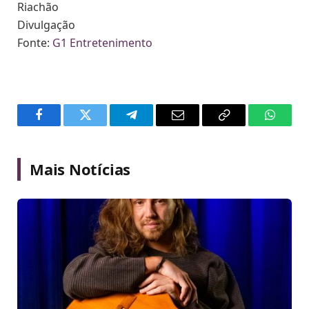
Riachão
Divulgação
Fonte:
G1 Entretenimento
Facebook
Twitter
Telegram
Email
Copy
WhatsA
Link
Mais Notícias