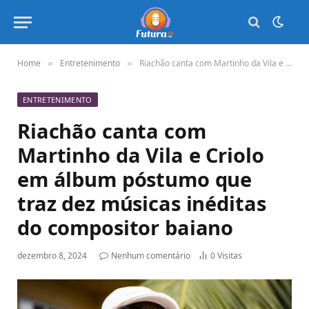
Home
Entretenimento
Riachão canta com Martinho da Vila e Criolo em álbum póstumo que traz dez músicas inéditas do compositor baiano
»
»
ENTRETENIMENTO
Riachão canta com
Martinho da Vila e Criolo
em álbum póstumo que
traz dez músicas inéditas
do compositor baiano
dezembro 8, 2024
Nenhum comentário
0
Visitas