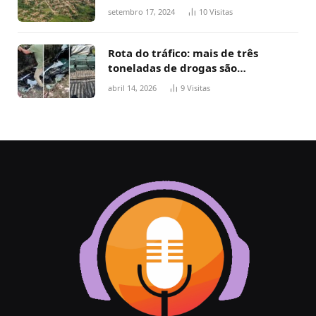
estaca de cerca e agredi-lo
setembro 17, 2024
10
Visitas
Rota do tráfico: mais de três
toneladas de drogas são
apreendidas no TO em três meses
abril 14, 2026
9
Visitas