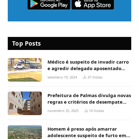
Top Posts
Médico é suspeito de invadir carro
e agredir delegado aposentado
durante confusão no trânsito
setembro 19, 2024
37
Visitas
Prefeitura de Palmas divulga novas
regras e critérios de desempate
para seleção de famílias no Minha
novembro 25, 2025
10
Visitas
Casa, Minha Vida
Homem é preso após amarrar
adolescente suspeito de furto em