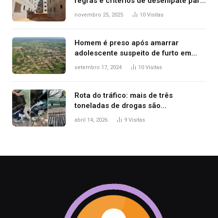
regras e critérios de desempate para
seleção de famílias no Minha Casa,
novembro 25, 2025
10
Visitas
Minha Vida
Homem é preso após amarrar
adolescente suspeito de furto em
estaca de cerca e agredi-lo
setembro 17, 2024
10
Visitas
Rota do tráfico: mais de três
toneladas de drogas são
apreendidas no TO em três meses
abril 14, 2026
9
Visitas