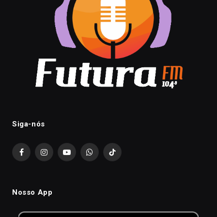
Siga-nós
Facebook
Instagram
YouTube
WhatsApp
TikTok
Nosso App