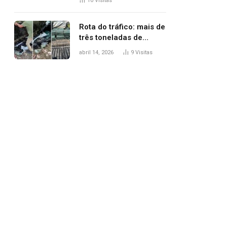
10
Visitas
agredi-lo
Rota do tráfico: mais de
três toneladas de
drogas são
abril 14, 2026
9
Visitas
apreendidas no TO em
três meses