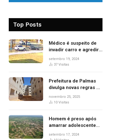
Top Posts
Médico é suspeito de
invadir carro e agredir
delegado aposentado
setembro 19, 2024
durante confusão no
37
Visitas
trânsito
Prefeitura de Palmas
divulga novas regras e
critérios de desempate
novembro 25, 2025
para seleção de
10
Visitas
famílias no Minha Casa,
Minha Vida
Homem é preso após
amarrar adolescente
suspeito de furto em
setembro 17, 2024
estaca de cerca e