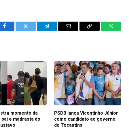
Facebook
Twitter
Telegram
Email
Copy
WhatsA
Link
stra momento da
PSDB lança Vicentinho Júnior
 pai e madrasta do
como candidato ao governo
Gustavo
do Tocantins