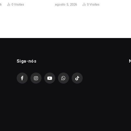
6
0
Visitas
agosto 5, 2026
0
Visitas
Siga-nós
Facebook
Instagram
YouTube
WhatsApp
TikTok