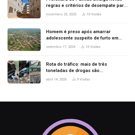
regras e critérios de desempate para
seleção de famílias no Minha Casa,
novembro 25, 2025
10
Visitas
Minha Vida
Homem é preso após amarrar
adolescente suspeito de furto em
estaca de cerca e agredi-lo
setembro 17, 2024
10
Visitas
Rota do tráfico: mais de três
toneladas de drogas são
apreendidas no TO em três meses
abril 14, 2026
9
Visitas