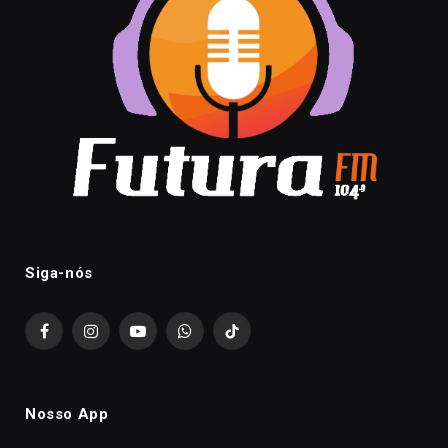
Siga-nós
Facebook
Instagram
YouTube
WhatsApp
TikTok
Nosso App