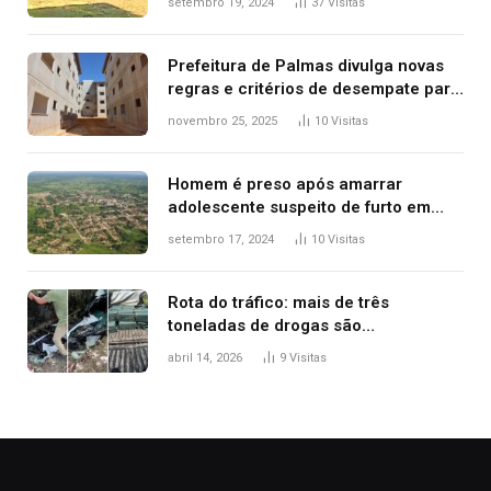
setembro 19, 2024
37
Visitas
Prefeitura de Palmas divulga novas
regras e critérios de desempate para
seleção de famílias no Minha Casa,
novembro 25, 2025
10
Visitas
Minha Vida
Homem é preso após amarrar
adolescente suspeito de furto em
estaca de cerca e agredi-lo
setembro 17, 2024
10
Visitas
Rota do tráfico: mais de três
toneladas de drogas são
apreendidas no TO em três meses
abril 14, 2026
9
Visitas