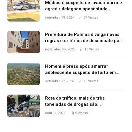
Médico é suspeito de invadir carro e
agredir delegado aposentado
durante confusão no trânsito
setembro 19, 2024
37
Visitas
Prefeitura de Palmas divulga novas
regras e critérios de desempate para
seleção de famílias no Minha Casa,
novembro 25, 2025
10
Visitas
Minha Vida
Homem é preso após amarrar
adolescente suspeito de furto em
estaca de cerca e agredi-lo
setembro 17, 2024
10
Visitas
Rota do tráfico: mais de três
toneladas de drogas são
apreendidas no TO em três meses
abril 14, 2026
9
Visitas