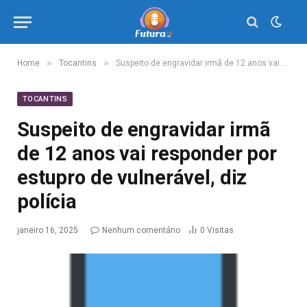
»
»
Home
Tocantins
Suspeito de engravidar irmã de 12 anos vai responder por estupro de vulnerável, diz polícia
TOCANTINS
Suspeito de engravidar irmã
de 12 anos vai responder por
estupro de vulnerável, diz
polícia
janeiro 16, 2025
Nenhum comentário
0
Visitas