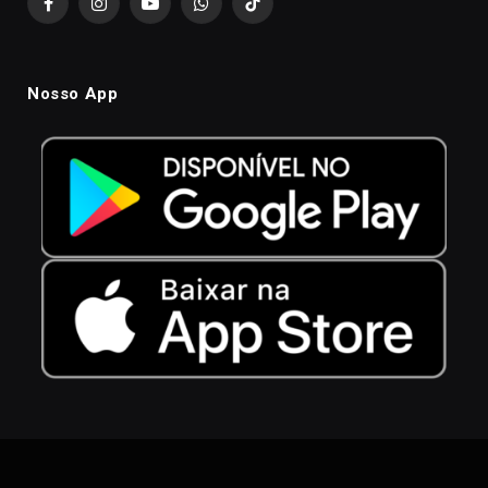
Facebook
Instagram
YouTube
WhatsApp
TikTok
Nosso App