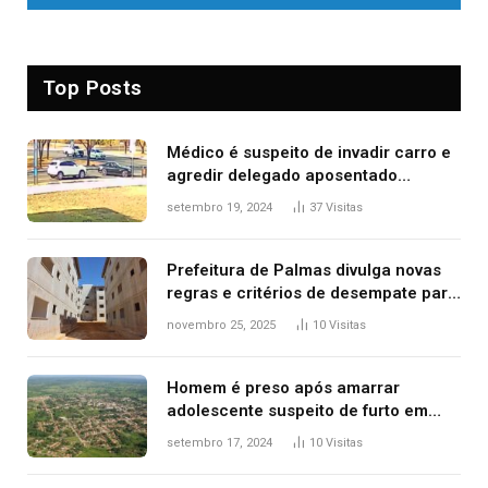
Top Posts
Médico é suspeito de invadir carro e
agredir delegado aposentado
durante confusão no trânsito
setembro 19, 2024
37
Visitas
Prefeitura de Palmas divulga novas
regras e critérios de desempate para
seleção de famílias no Minha Casa,
novembro 25, 2025
10
Visitas
Minha Vida
Homem é preso após amarrar
adolescente suspeito de furto em
estaca de cerca e agredi-lo
setembro 17, 2024
10
Visitas