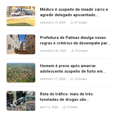
Médico é suspeito de invadir carro e
agredir delegado aposentado
durante confusão no trânsito
setembro 19, 2024
37
Visitas
Prefeitura de Palmas divulga novas
regras e critérios de desempate para
seleção de famílias no Minha Casa,
novembro 25, 2025
10
Visitas
Minha Vida
Homem é preso após amarrar
adolescente suspeito de furto em
estaca de cerca e agredi-lo
setembro 17, 2024
10
Visitas
Rota do tráfico: mais de três
toneladas de drogas são
apreendidas no TO em três meses
abril 14, 2026
9
Visitas