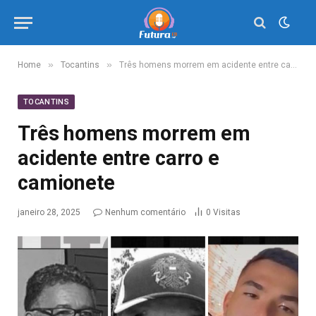
»
»
Home
Tocantins
Três homens morrem em acidente entre carro e camionete
TOCANTINS
Três homens morrem em
acidente entre carro e
camionete
janeiro 28, 2025
Nenhum comentário
0
Visitas