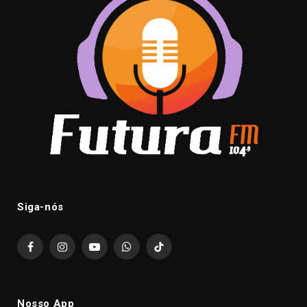
Siga-nós
Facebook
Instagram
YouTube
WhatsApp
TikTok
Nosso App