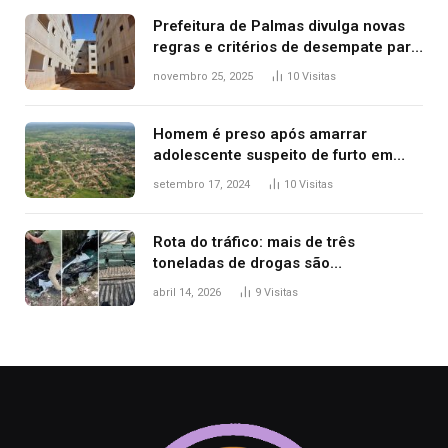
Prefeitura de Palmas divulga novas
regras e critérios de desempate para
seleção de famílias no Minha Casa,
novembro 25, 2025
10
Visitas
Minha Vida
Homem é preso após amarrar
adolescente suspeito de furto em
estaca de cerca e agredi-lo
setembro 17, 2024
10
Visitas
Rota do tráfico: mais de três
toneladas de drogas são
apreendidas no TO em três meses
abril 14, 2026
9
Visitas