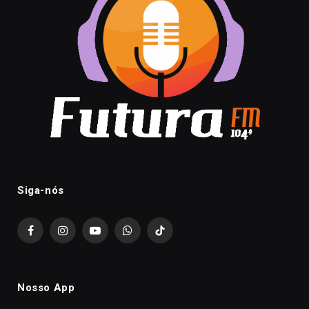
Siga-nós
Facebook
Instagram
YouTube
WhatsApp
TikTok
Nosso App