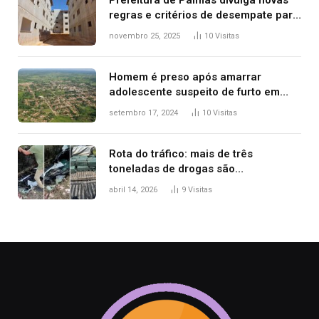
Prefeitura de Palmas divulga novas
regras e critérios de desempate para
seleção de famílias no Minha Casa,
novembro 25, 2025
10
Visitas
Minha Vida
Homem é preso após amarrar
adolescente suspeito de furto em
estaca de cerca e agredi-lo
setembro 17, 2024
10
Visitas
Rota do tráfico: mais de três
toneladas de drogas são
apreendidas no TO em três meses
abril 14, 2026
9
Visitas