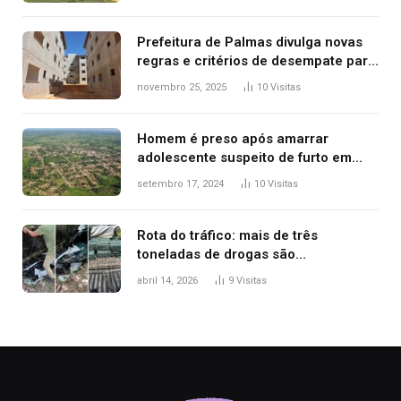
Prefeitura de Palmas divulga novas
regras e critérios de desempate para
seleção de famílias no Minha Casa,
novembro 25, 2025
10
Visitas
Minha Vida
Homem é preso após amarrar
adolescente suspeito de furto em
estaca de cerca e agredi-lo
setembro 17, 2024
10
Visitas
Rota do tráfico: mais de três
toneladas de drogas são
apreendidas no TO em três meses
abril 14, 2026
9
Visitas