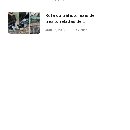
10
Visitas
agredi-lo
Rota do tráfico: mais de
três toneladas de
drogas são
abril 14, 2026
9
Visitas
apreendidas no TO em
três meses
pp