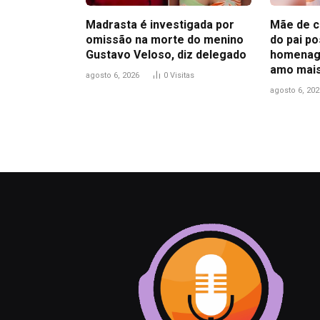
Madrasta é investigada por
Mãe de c
omissão na morte do menino
do pai p
Gustavo Veloso, diz delegado
homenage
amo mais
agosto 6, 2026
0
Visitas
agosto 6, 202