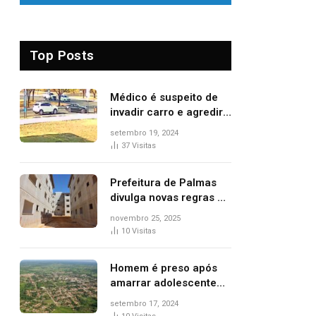
Top Posts
Médico é suspeito de
invadir carro e agredir
delegado aposentado
setembro 19, 2024
durante confusão no
37
Visitas
trânsito
Prefeitura de Palmas
divulga novas regras e
critérios de desempate
novembro 25, 2025
para seleção de
10
Visitas
famílias no Minha Casa,
Minha Vida
Homem é preso após
amarrar adolescente
suspeito de furto em
setembro 17, 2024
estaca de cerca e