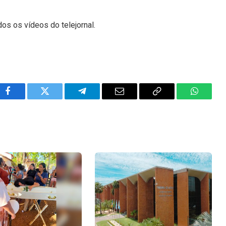
dos os vídeos do telejornal.
Facebook
Twitter
Telegram
Email
Copy
WhatsA
Link