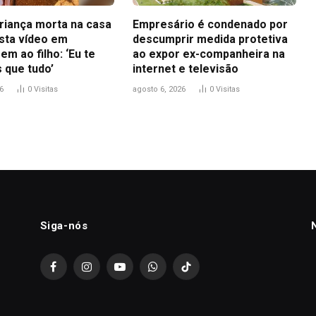
riança morta na casa
Empresário é condenado por
osta vídeo em
descumprir medida protetiva
m ao filho: ‘Eu te
ao expor ex-companheira na
 que tudo’
internet e televisão
6
0
Visitas
agosto 6, 2026
0
Visitas
Siga-nós
Facebook
Instagram
YouTube
WhatsApp
TikTok