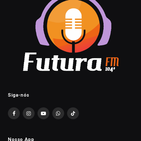
Siga-nós
Facebook
Instagram
YouTube
WhatsApp
TikTok
Nosso App