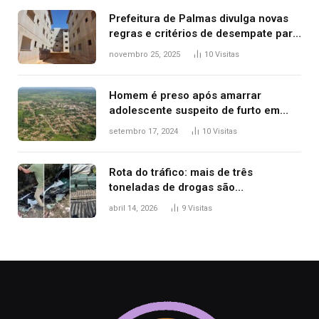
Prefeitura de Palmas divulga novas
regras e critérios de desempate para
seleção de famílias no Minha Casa,
novembro 25, 2025
10
Visitas
Minha Vida
Homem é preso após amarrar
adolescente suspeito de furto em
estaca de cerca e agredi-lo
setembro 17, 2024
10
Visitas
Rota do tráfico: mais de três
toneladas de drogas são
apreendidas no TO em três meses
abril 14, 2026
9
Visitas