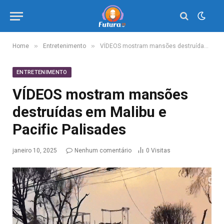
»
»
Home
Entretenimento
VÍDEOS mostram mansões destruídas em Malibu e Pacific Palisades
ENTRETENIMENTO
VÍDEOS mostram mansões
destruídas em Malibu e
Pacific Palisades
janeiro 10, 2025
Nenhum comentário
0
Visitas