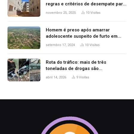
regras e critérios de desempate para
seleção de famílias no Minha Casa,
novembro 25, 2025
10
Visitas
Minha Vida
Homem é preso após amarrar
adolescente suspeito de furto em
estaca de cerca e agredi-lo
setembro 17, 2024
10
Visitas
Rota do tráfico: mais de três
toneladas de drogas são
apreendidas no TO em três meses
abril 14, 2026
9
Visitas