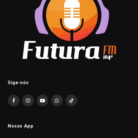
Siga-nós
Facebook
Instagram
YouTube
WhatsApp
TikTok
Nosso App